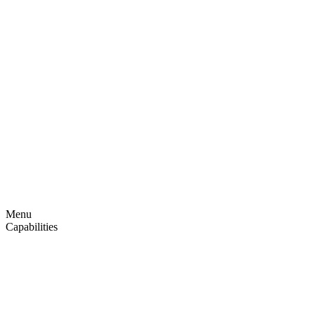
Videre
til
indhold
Menu
Capabilities